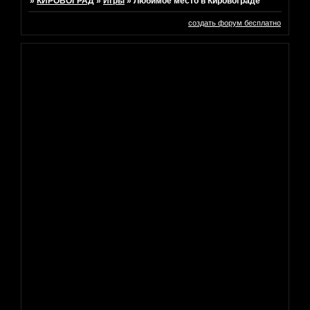
»
КИРОВОГРАД
»
Игры
»
Любимое место в Кировограде
создать форум бесплатно