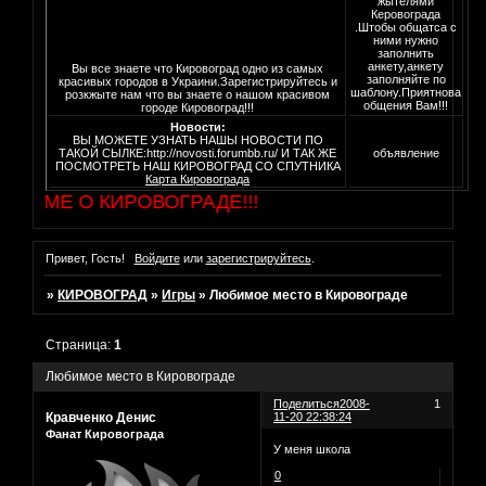
жытелями
Керовограда
.Штобы общатса с
ними нужно
заполнить
анкету,анкету
Вы все знаете что Кировоград одно из самых
заполняйте по
красивых городов в Украини.Зарегистрируйтесь и
шаблону.Приятнова
розкжыте нам что вы знаете о нашом красивом
общения Вам!!!
городе Кировоград!!!
Новости:
ВЫ МОЖЕТЕ УЗНАТЬ НАШЫ НОВОСТИ ПО
ТАКОЙ СЫЛКЕ:http://novosti.forumbb.ru/ И ТАК ЖЕ
объявление
ПОСМОТРЕТЬ НАШ КИРОВОГРАД СО СПУТНИКА
Карта Кировограда
ОРУМЕ О КИРОВОГРАДЕ!!!
Привет, Гость!
Войдите
или
зарегистрируйтесь
.
»
КИРОВОГРАД
»
Игры
»
Любимое место в Кировограде
Страница:
1
Любимое место в Кировограде
Поделиться
2008-
1
Кравченко Денис
11-20 22:38:24
Фанат Кировограда
У меня школа
0