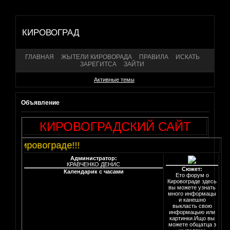
КИРОВОГРАД
ГЛАВНАЯ
ЖЫТЕЛИ КИРОВОРАДА
ПРАВИЛА
ИСКАТЬ
ЗАРЕГИТСА
ЗАЙТИ
Активные темы
Объявление
КИРОВОГРАДСКИЙ САЙТ
 о Кировограде!!!
Администратор:
КРАВЧЕНКО ДЕНИС
Сюжет:
Календарик с часами
Ето форум о
Кировограде здесь
вы можете узнать
много информацы
и канешно
выкласть свою
информацыю или
картинки.Ищо вы
можете общатца з