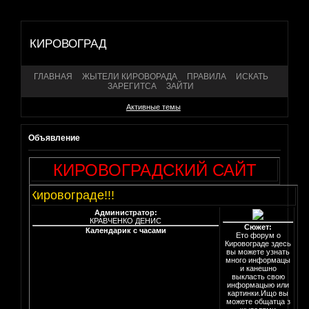
КИРОВОГРАД
ГЛАВНАЯ
ЖЫТЕЛИ КИРОВОРАДА
ПРАВИЛА
ИСКАТЬ
ЗАРЕГИТСА
ЗАЙТИ
Активные темы
Объявление
КИРОВОГРАДСКИЙ САЙТ
м о Кировограде!!!
Администратор:
КРАВЧЕНКО ДЕНИС
Сюжет:
Календарик с часами
Ето форум о
Кировограде здесь
вы можете узнать
много информацы
и канешно
выкласть свою
информацыю или
картинки.Ищо вы
можете общатца з