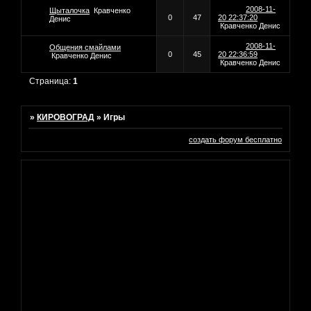
2008-11-
Щыталочка
Кравченко
0
47
20 22:37:20
Денис
Кравченко Денис
2008-11-
Общения смайлами
0
45
20 22:36:59
Кравченко Денис
Кравченко Денис
Страница:
1
»
КИРОВОГРАД
»
Игры
создать форум бесплатно