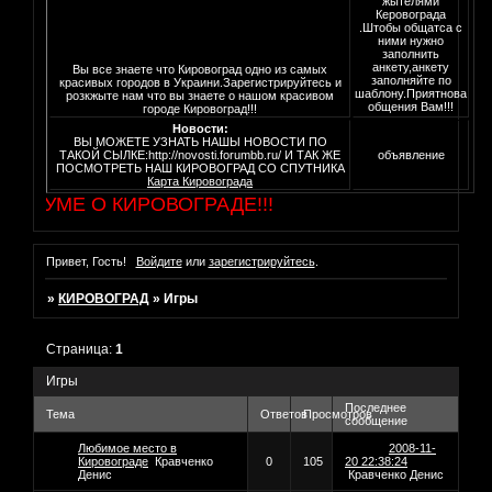
жытелями
Керовограда
.Штобы общатса с
ними нужно
заполнить
анкету,анкету
Вы все знаете что Кировоград одно из самых
заполняйте по
красивых городов в Украини.Зарегистрируйтесь и
шаблону.Приятнова
розкжыте нам что вы знаете о нашом красивом
общения Вам!!!
городе Кировоград!!!
Новости:
ВЫ МОЖЕТЕ УЗНАТЬ НАШЫ НОВОСТИ ПО
ТАКОЙ СЫЛКЕ:http://novosti.forumbb.ru/ И ТАК ЖЕ
объявление
ПОСМОТРЕТЬ НАШ КИРОВОГРАД СО СПУТНИКА
Карта Кировограда
ФОРУМЕ О КИРОВОГРАДЕ!!!
Привет, Гость!
Войдите
или
зарегистрируйтесь
.
»
КИРОВОГРАД
»
Игры
Страница:
1
Игры
Последнее
Тема
Ответов
Просмотров
сообщение
Любимое место в
2008-11-
Кировограде
Кравченко
0
105
20 22:38:24
Денис
Кравченко Денис