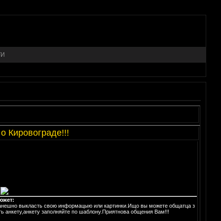
ТИ
ировограде!!!
южет:
канешно выкласть свою информацыю или картинки.Ищо вы можете общатца з
ь анкету,анкету заполняйте по шаблону.Приятнова общения Вам!!!