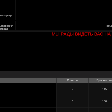
ом городе
mbb.ru/ И
объ
ограда
МЫ РАДЫ ВИДЕТЬ ВАС НА ФО
Ответов
Просмотро
2
145
3
106