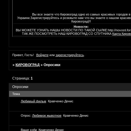
Вы все знаете что Кировоград одно из самых красивых городов в
Украини.Зарегистрируйтесь и розкжыте нам что вы знаете о нашом красив
Кировоград!!!
Новости:
ВЫ МОЖЕТЕ УЗНАТЬ НАШЫ НОВОСТИ ПО ТАКОЙ СЫЛКЕ:http://novosti.foru
ТАК ЖЕ ПОСМОТРЕТЬ НАШ КИРОВОГРАД СО СПУТНИКА
Карта Киров
Привет, Гость!
Войдите
или
зарегистрируйтесь
.
»
КИРОВОГРАД
»
Опросики
Страница:
1
Опросики
Тема
Любимый фильм
Кравченко Денис
Опрос:
Любимое жывотное
Кравченко Денис
Ваше хоби
Кравченко Денис